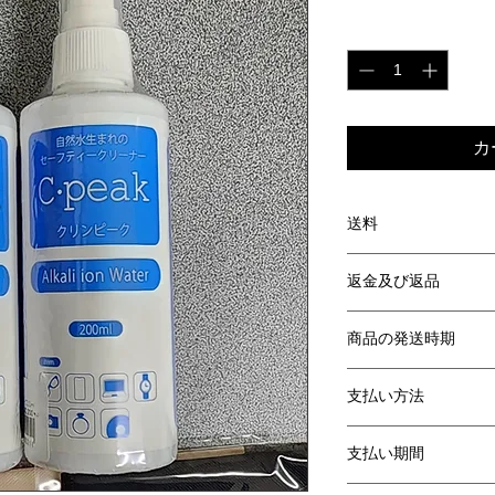
格
数量
*
カ
送料
全国一律 1000円（
返金及び返品
返品交換をご希望さ
商品の発送時期
にてご連絡ください
以下の場合の返品交
お支払いが確認され
商品到着後1
支払い方法
く）発送。天候や配
一度でもご使
情により配送に遅延
クレジットカード決済（
受注生産品（
にご連絡いたします
支払い期間
お客様の過失
（パッケージ
ご利用のクレジット