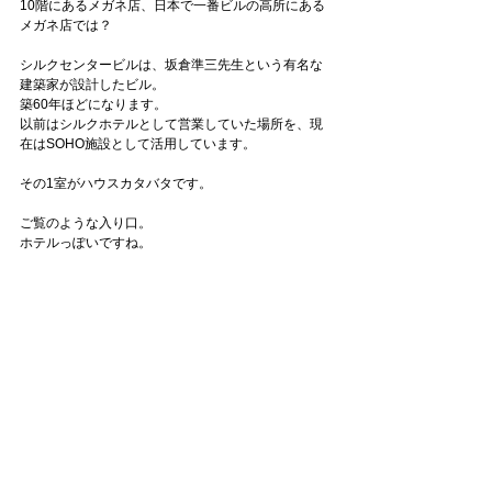
10階にあるメガネ店、日本で一番ビルの高所にある
メガネ店では？
シルクセンタービルは、坂倉準三先生という有名な
建築家が設計したビル。
築60年ほどになります。
以前はシルクホテルとして営業していた場所を、現
在はSOHO施設として活用しています。
その1室がハウスカタバタです。
ご覧のような入り口。
ホテルっぽいですね。