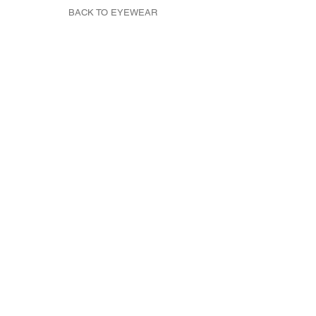
BACK TO EYEWEAR
利用規約
プライバシーポリシー
特定商取引法に基づく表記
Reservation
各種ご予約はこちらより
お願いいたします。
予約する
＊外部サイトに移動します
Copyright©2026 INOCO LAB JAPAN LTD. All Rights Reserved.