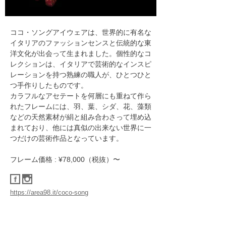
ココ・ソングアイウェアは、世界的に有名な
イタリアのファッションセンスと伝統的な東
洋文化が出会って生まれました。個性的なコ
レクションは、イタリアで芸術的なインスピ
レーションを持つ熟練の職人が、ひとつひと
つ手作りしたものです。
​カラフルなアセテートを何層にも重ねて作ら
れたフレームには、羽、葉、シダ、花、藻類
などの天然素材が絹と組み合わさって埋め込
まれており、他には真似の出来ない世界に一
つだけの芸術作品となっています。
フレーム価格 : ¥78,000（税抜）〜
https://area98.it/coco-song