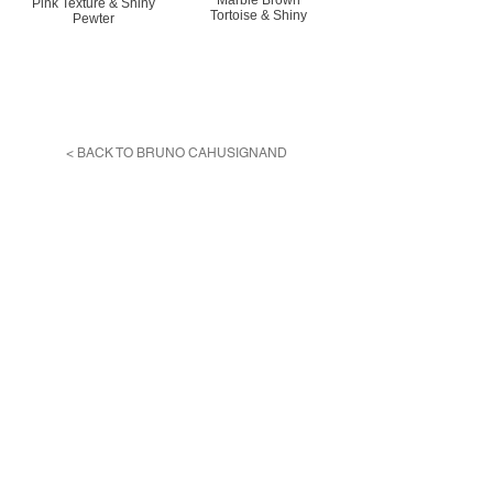
Marble Brown
Pink Texture & Shiny
Tortoise & Shiny
Pewter
< BACK TO BRUNO CAHUSIGNAND
利用規約
プライバシーポリシー
特定商取引法に基づく表記
Reservation
各種ご予約はこちらより
お願いいたします。
予約する
＊外部サイトに移動します