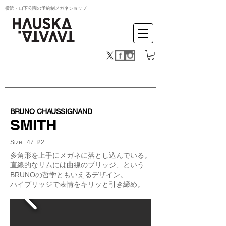
横浜・山下公園の予約制メガネショップ
BRUNO CHAUSSIGNAND
SMITH
Size : 47□22
多角形を上手にメガネに落とし込んでいる。
直線的なリムには曲線のブリッジ、という
BRUNOの哲学ともいえるデザイン。
ハイブリッジで表情をキリッと引き締め。