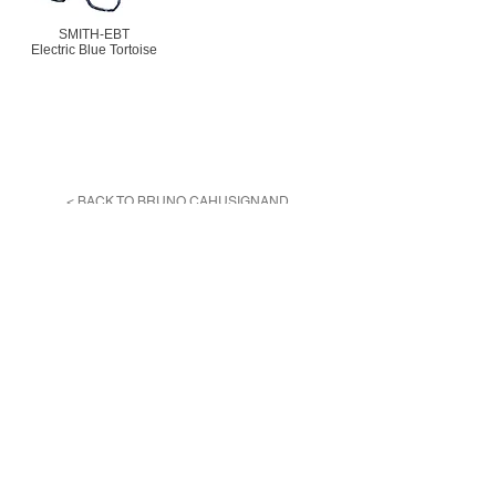
SMITH-EBT
Electric Blue Tortoise
< BACK TO BRUNO CAHUSIGNAND
利用規約
プライバシーポリシー
特定商取引法に基づく表記
Reservation
各種ご予約はこちらより
お願いいたします。
予約する
＊外部サイトに移動します