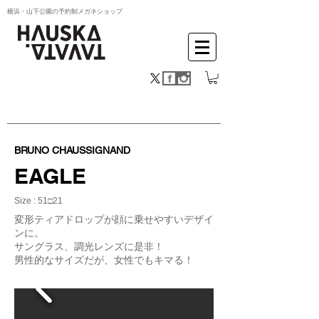
横浜・山下公園の予約制メガネショップ
BRUNO CHAUSSIGNAND
EAGLE
Size : 51□21
変形ティアドロップが顔に乗せやすいデザイ
ンに。
サングラス、調光レンズに是非！
男性的なサイズだが、女性でもキマる！