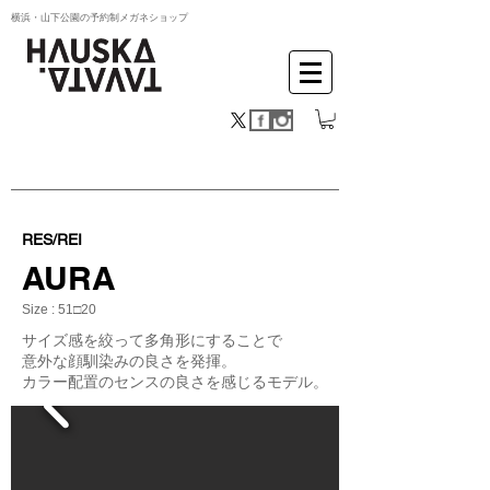
横浜・山下公園の予約制メガネショップ
RES/REI
AURA
Size : 51□20
サイズ感を絞って多角形にすることで
意外な顔馴染みの良さを発揮。
カラー配置のセンスの良さを感じるモデル。