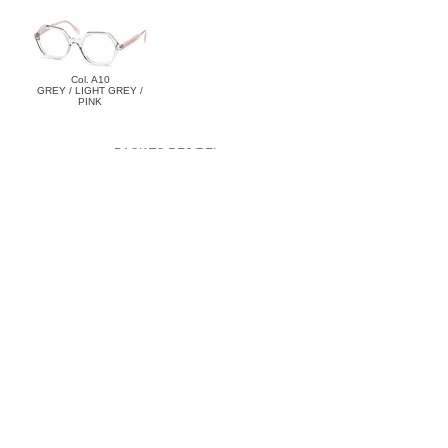
Col. A10
GREY / LIGHT GREY /
PINK
< BACK TO RES/REI
利用規約
プライバシーポリシー
特定商取引法に基づく表記
Reservation
各種ご予約はこちらより
お願いいたします。
予約する
＊外部サイトに移動します