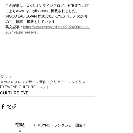
この記事は、UKのオンラインブログ、EYESTYLIST
によりwww.eyestylist.comに掲載されました。
INOCO LAB JAPAN 株式会社がEYESTYLISTの許可
の元、翻訳、掲載をしています。
英文記事：
https://www.eyestylist.com/2024/09/silmo-
2024-launch-res-rei/
タグ：
メガネ
レスレイ
デザイン
新作
イタリア
アイスタイリスト
EYEWEAR CULTURE
トレンド
CULTURE EYE
RIMSYNCトランクショー開催！