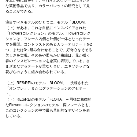
ルムが特に目を引く。それぞれのフレームはちいさ
な芸術作品であり、カラーパレットの研究として見
ることができる。
注目すべきモデルのひとつに、モデル「BLOOM」
（上）がある。これは自然にインスパイアされた
「Flowersコレクション」のモデル。Flowersコレク
ションは、フレーム内側と外側が一体となったテー
マを展開。コントラストのあるカラーアセテートを2
つ、または3つ組み合わせることで、好奇心をそそる
美しさを実現。その色や柔らかい曲線は、花が咲く
春のインスピレーションを忠実に表現している。さ
まざまなアセテートが重なり合い、エキゾチックな
花びらのように組み合わされている。
（上）RES/REIのモデル「BLOOM」 – 洗練された
「オンブレ」、またはグラデーションのアセテー
ト。
（下）RES/REIのモデル「FLORA」 – 同様に象徴的
なFlowersコレクションのモデル – 両フレームとも、
このコレクションの中で最も革新的なデザインを表
している。