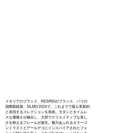
イタリアのブランド、RES/REIがフランス、パリの
国際眼鏡展、SILMO 2024で、これまでで最も革新的
と表現するコレクションを発表。モダンとタイムレ
スな優雅さが融合し、大胆でクリエイティブな美し
さを称えるフレームが誕生。魅力あふれるカラーコ
ントラストとアールデコにインスパイアされたフォ