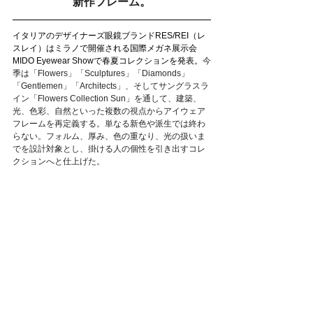
新作フレーム。
イタリアのデザイナーズ眼鏡ブランドRES/REI（レ
スレイ）はミラノで開催される国際メガネ展示会
MIDO Eyewear Show
で春夏コレクションを発表。
今
季は「Flowers」「Sculptures」「Diamonds」
「Gentlemen」「Architects」、そしてサングラスラ
イン「Flowers Collection Sun」を通して、建築、
光、色彩、自然といった複数の視点からアイウェア
フレームを再定義する。単なる新色や派生では終わ
らない。フォルム、厚み、色の重なり、光の扱いま
でを設計対象とし、掛ける人の個性を引き出すコレ
クションへと仕上げた。