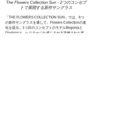
The Flowers Collection Sun - 2つのコンセプ
トで展開する新作サングラス
「THE FLOWERS COLLECTION SUN」では、6つ
の新作サングラスを通して、Flowers Collectionの進
化を提示。1つ目のコンセプトのモデルBegoniaと
Gladioloは、ヘリテージを感じさせる洗練された再
配色で復活し、新型Galaが加わる。2つ目のコンセ
プトのモデルAlba、Lumi、Vivoが、さらに光と色、
構造の新しい関係を示すラインとして登場。
モデル
GALA（左）とモデルLUMI（右）