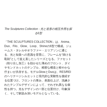
The Sculptures Collection - 光と造形の相互作用を探
る6型
「THE SCULPTURES COLLECTION」は、Anima、
Duo、Filo、Glow、Loop、Shineの6型で構成。ジェ
ームス・タレルやオラファー・エリアソンに通じ
る、光と知覚への意識を背景に、フレームを“掛ける
彫刻”として捉え直したシリーズとなる。ファセット
（削り出し加工）を効かせた薄めのフロント、ダイ
ヤモンドカットのテンプル、精密な構造と軽やかな
佇まいが共存する。モデルGlowとDuoは、RES/REI
のヘリテージシルエットと現代的な実験性を接続す
る位置づけ。フロントの厚み、表面仕上げ、洗練さ
れたテンプルデザインによって、それぞれ異なる個
性を持つ。光をデザインの一部と位置付け、印象深
く、そして馴染み深いモデルとなっている。