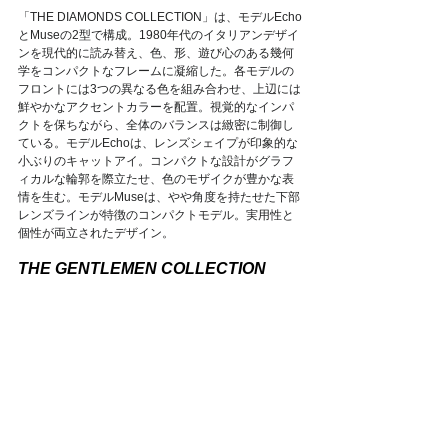
「THE DIAMONDS COLLECTION」は、モデルEcho
とMuseの2型で構成。1980年代のイタリアンデザイ
ンを現代的に読み替え、色、形、遊び心のある幾何
学をコンパクトなフレームに凝縮した。各モデルの
フロントには3つの異なる色を組み合わせ、上辺には
鮮やかなアクセントカラーを配置。視覚的なインパ
クトを保ちながら、全体のバランスは緻密に制御し
ている。モデルEchoは、レンズシェイプが印象的な
小ぶりのキャットアイ。コンパクトな設計がグラフ
ィカルな輪郭を際立たせ、色のモザイクが豊かな表
情を生む。モデルMuseは、やや角度を持たせた下部
レンズラインが特徴のコンパクトモデル。実用性と
個性が両立されたデザイン。
THE GENTLEMEN COLLECTION