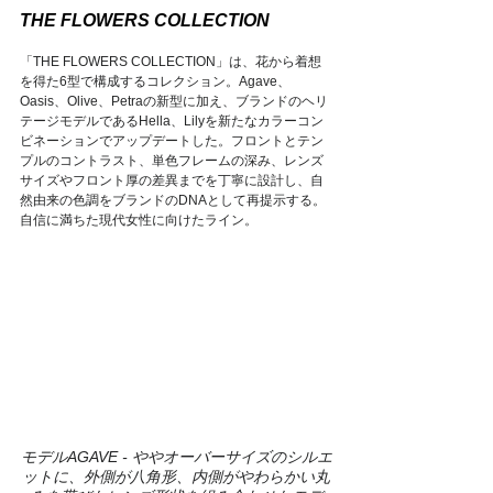
THE FLOWERS COLLECTION
「THE FLOWERS COLLECTION」は、花から着想
を得た6型で構成するコレクション。Agave、
Oasis、Olive、Petraの新型に加え、ブランドのヘリ
テージモデルであるHella、Lilyを新たなカラーコン
ビネーションでアップデートした。フロントとテン
プルのコントラスト、単色フレームの深み、レンズ
サイズやフロント厚の差異までを丁寧に設計し、自
然由来の色調をブランドのDNAとして再提示する。
自信に満ちた現代女性に向けたライン。
モデルAGAVE - ややオーバーサイズのシルエ
ットに、外側が八角形、内側がやわらかい丸