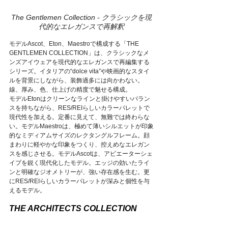
The Gentlemen Collection - クラシックを現
代的なエレガンスで再解釈
モデルAscot、Eton、Maestroで構成する「THE 
GENTLEMEN COLLECTION」は、クラシックなメ
ンズアイウェアを現代的なエレガンスで再編集する
シリーズ。イタリアの“dolce vita”や映画的なスタイ
ルを背景にしながら、装飾過多には向かわない。
線、厚み、色、仕上げの精度で魅せる構成。
モデルEtonはクリーンなラインと掛けやすいバラン
スを持ちながら、RES/REIらしいカラーパレットで
現代性を加える。定番に見えて、無難では終わらな
い。モデルMaestroは、極めて薄いシルエットが印象
的なミディアムサイズのレクタングルフレーム。顔
まわりに軽やかな印象をつくり、控えめなエレガン
スを感じさせる。モデルAscotは、アビエーターシェ
イプを鋭く現代化したモデル。エッジの効いたライ
ンと明確なジオメトリーが、強い存在感を生む。更
にRES/REIらしいカラーパレットが深みと個性を与
えるモデル。
THE ARCHITECTS COLLECTION