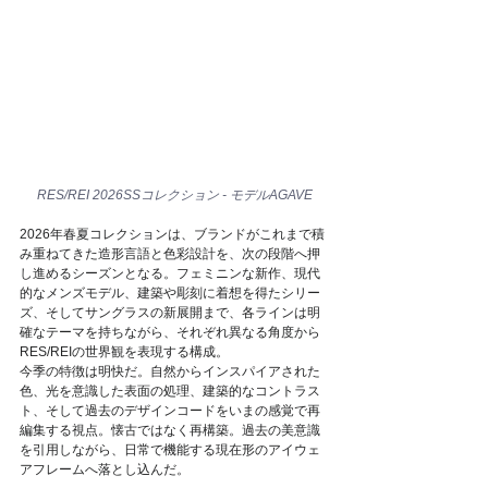
RES/REI 2026SSコレクション - モデルAGAVE
2026年春夏コレクションは、ブランドがこれまで積
み重ねてきた造形言語と色彩設計を、次の段階へ押
し進めるシーズンとなる。フェミニンな新作、現代
的なメンズモデル、建築や彫刻に着想を得たシリー
ズ、そしてサングラスの新展開まで、各ラインは明
確なテーマを持ちながら、それぞれ異なる角度から
RES/REIの世界観を表現する構成。
今季の特徴は明快だ。自然からインスパイアされた
色、光を意識した表面の処理、建築的なコントラス
ト、そして過去のデザインコードをいまの感覚で再
編集する視点。懐古ではなく再構築。過去の美意識
を引用しながら、日常で機能する現在形のアイウェ
アフレームへ落とし込んだ。