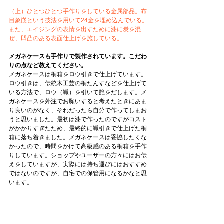
（上）ひとつひとつ手作りをしている金属部品。布
目象嵌という技法を用いて24金を埋め込んでいる。
また、エイジングの表情を出すために漆に炭を混
ぜ、凹凸のある表面仕上げを施している。
メガネケースも手作りで製作されています。こだわ
りの点など教えてください。
メガネケースは桐箱をロウ引きで仕上げています。
ロウ引きは、伝統木工芸の桐たんすなどを仕上げて
いる方法で、ロウ（蝋）を引いて艶をだします。メ
ガネケースを外注でお願いすると考えたときにあま
り良いのがなく、それだったら自分で作ってしまお
うと思いました。最初は漆で作ったのですがコスト
がかかりすぎたため、最終的に蝋引きで仕上げた桐
箱に落ち着きました。メガネケースは妥協したくな
かったので、時間をかけて高級感のある桐箱を手作
りしています。ショップやユーザーの方々にはお伝
えをしていますが、実際には持ち運びにはおすすめ
ではないのですが、自宅での保管用になるかなと思
います。