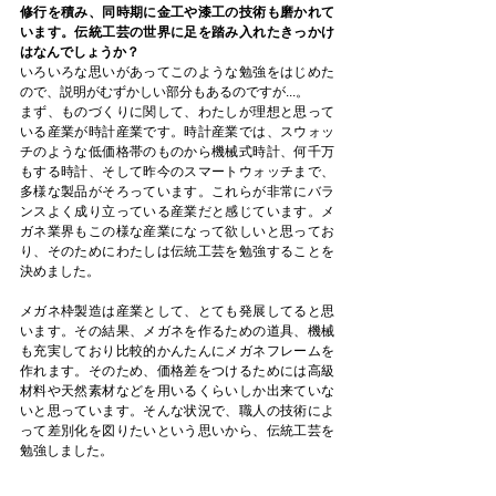
修行を積み、同時期に金工や漆工の技術も磨かれて
います。伝統工芸の世界に足を踏み入れたきっかけ
はなんでしょうか？
いろいろな思いがあってこのような勉強をはじめた
ので、説明がむずかしい部分もあるのですが...。
まず、ものづくりに関して、わたしが理想と思って
いる産業が時計産業です。時計産業では、スウォッ
チのような低価格帯のものから機械式時計、何千万
もする時計、そして昨今のスマートウォッチまで、
多様な製品がそろっています。これらが非常にバラ
ンスよく成り立っている産業だと感じています。メ
ガネ業界もこの様な産業になって欲しいと思ってお
り、そのためにわたしは伝統工芸を勉強することを
決めました。
メガネ枠製造は産業として、とても発展してると思
います。その結果、メガネを作るための道具、機械
も充実しており比較的かんたんにメガネフレームを
作れます。そのため、価格差をつけるためには高級
材料や天然素材などを用いるくらいしか出来ていな
いと思っています。そんな状況で、職人の技術によ
って差別化を図りたいという思いから、伝統工芸を
勉強しました。