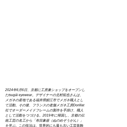
2024年6月6日、京都に工房兼ショップをオープンし
たtsugái eyewear。デザイナーの北村拓也さんは、
メガネの産地である福井県鯖江市でメガネ職人とし
て活動。その後、フランスの老舗メガネ工房Dorillat
社でオーダーメイドフレームの製作を手掛け、職人
として活動をつづける。2019年に帰国し、京都の伝
統工芸の名工から「布目象嵌（ぬのめぞうがん）」
を学ぶ。
この技法は、世界的にも最も古い工芸装飾