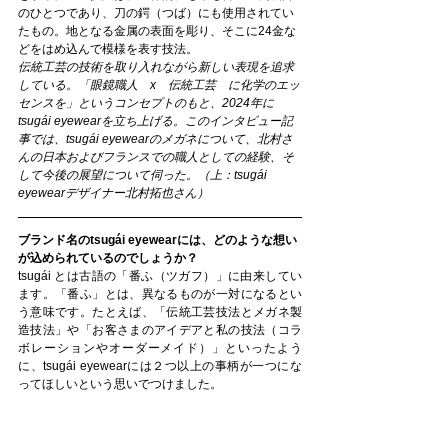
のひとつであり、刀の鍔（つば）にも使用されてい
たもの。地となる金属の表面を彫り、そこに24金な
どをはめ込んで模様を表す技法。
伝統工芸の技術を取り入れながら新しい表現を追求
している。「眼鏡職人　x　伝統工芸　に化学のエッ
センスを」というコンセプトのもと、2024年に
tsugái eyewearを立ち上げる。このインタビュー記
事では、tsugái eyewearのメガネについて、北村さ
んの日本およびフランスでの職人としての経験、そ
して今後の展望について伺った。（上：tsugái 
eyewearデザイナー北村拓也さん）
ブランド名のtsugái eyewearには、どのような想い
が込められているのでしょうか？
tsugái とは古語の「番ふ（ツガフ）」に由来してい
ます。「番ふ」とは、異なるものが一対になるとい
う意味です。たとえば、「伝統工芸技法とメガネ製
造技法」や「お客さまのアイデアと私の技法（コラ
ボレーションやオーダーメイド）」といったよう
に、tsugái eyewearには２つ以上の事柄が一つにな
ってほしいという思いでつけました。