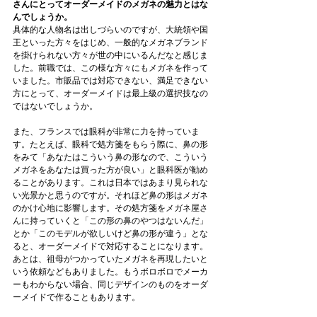
さんにとってオーダーメイドのメガネの魅力とはな
んでしょうか。
具体的な人物名は出しづらいのですが、大統領や国
王といった方々をはじめ、一般的なメガネブランド
を掛けられない方々が世の中にいるんだなと感じま
した。前職では、この様な方々にもメガネを作って
いました。市販品では対応できない、満足できない
方にとって、オーダーメイドは最上級の選択技なの
ではないでしょうか。
また、フランスでは眼科が非常に力を持っていま
す。たとえば、眼科で処方箋をもらう際に、鼻の形
をみて「あなたはこういう鼻の形なので、こういう
メガネをあなたは買った方が良い」と眼科医が勧め
ることがあります。これは日本ではあまり見られな
い光景かと思うのですが。それほど鼻の形はメガネ
のかけ心地に影響します。その処方箋をメガネ屋さ
んに持っていくと「この形の鼻のやつはないんだ」
とか「このモデルが欲しいけど鼻の形が違う」とな
ると、オーダーメイドで対応することになります。
あとは、祖母がつかっていたメガネを再現したいと
いう依頼などもありました。もうボロボロでメーカ
ーもわからない場合、同じデザインのものをオーダ
ーメイドで作ることもあります。