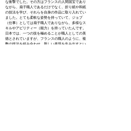
な衝撃でした。その方はフランスの人間国宝であり
ながら、扇子職人であるだけでなく、折り紙や和紙
の技法を学び、それらを自身の作品に取り入れてい
ました。とても柔軟な姿勢を持っていて、ジョブ
（仕事）としては扇子職人でありながら、多様なス
キルやアビリティー（能力）を持っていたんです。
日本では、一つの技を極めることが職人としての美
徳とされていますが、フランスの職人のように、複
数の技法を組み合わせ、新しい表現を生み出すとい
うスタイルも現代において非常に重要な視点ではな
いかと考えています。私も金属加工や漆など、様々
な技法を融合させています。ときには「上っ面なや
り方だ」と批判されることもあるかもしれません。
しかし、私はこうしたアプローチが重要だと思って
やっています。
メガネフレームのデザインをする上で、どのような
ことにインスピレーションを受けていますか？
できる限り、名称のあるデザインはしたくないと思
っています。ラウンドや、ウェリントン、クラウン
パントなど。ただメガネ屋さん、お客さまが求める
デザインはこういった名称のあるものが多く、もど
かしさを感じながらデザインをしています。
今後のtsugái eyewearの活動について教えてくださ