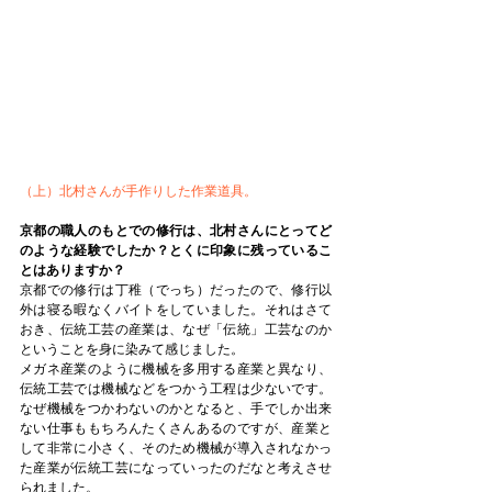
（上）北村さんが手作りした作業道具。
京都の職人のもとでの修行は、北村さんにとってど
のような経験でしたか？とくに印象に残っているこ
とはありますか？
京都での修行は丁稚（でっち）だったので、修行以
外は寝る暇なくバイトをしていました。それはさて
おき、伝統工芸の産業は、なぜ「伝統」工芸なのか
ということを身に染みて感じました。
メガネ産業のように機械を多用する産業と異なり、
伝統工芸では機械などをつかう工程は少ないです。
なぜ機械をつかわないのかとなると、手でしか出来
ない仕事ももちろんたくさんあるのですが、産業と
して非常に小さく、そのため機械が導入されなかっ
た産業が伝統工芸になっていったのだなと考えさせ
られました。