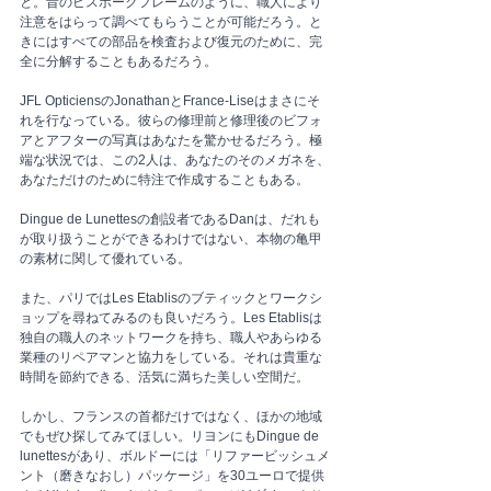
と。昔のビスポークフレームのように、職人により
注意をはらって調べてもらうことが可能だろう。と
きにはすべての部品を検査および復元のために、完
全に分解することもあるだろう。
JFL OpticiensのJonathanとFrance-Liseはまさにそ
れを行なっている。彼らの修理前と修理後のビフォ
アとアフターの写真はあなたを驚かせるだろう。極
端な状況では、この2人は、あなたのそのメガネを、
あなただけのために特注で作成することもある。
Dingue de Lunettesの創設者であるDanは、だれも
が取り扱うことができるわけではない、本物の亀甲
の素材に関して優れている。
また、パリではLes Etablisのブティックとワークシ
ョップを尋ねてみるのも良いだろう。Les Etablisは
独自の職人のネットワークを持ち、職人やあらゆる
業種のリペアマンと協力をしている。それは貴重な
時間を節約できる、活気に満ちた美しい空間だ。
しかし、フランスの首都だけではなく、ほかの地域
でもぜひ探してみてほしい。リヨンにもDingue de 
lunettesがあり、ボルドーには「リファービッシュメ
ント（磨きなおし）パッケージ」を30ユーロで提供