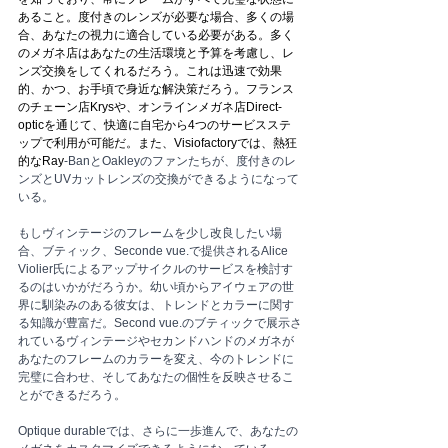
あること。度付きのレンズが必要な場合、多くの場
合、あなたの視力に適合している必要がある。多く
のメガネ店はあなたの生活環境と予算を考慮し、レ
ンズ交換をしてくれるだろう。これは迅速で効果
的、かつ、お手頃で身近な解決策だろう。フランス
のチェーン店Krysや、オンラインメガネ店Direct-
opticを通じて、快適に自宅から4つのサービスステ
ップで利用が可能だ。また、Visiofactoryでは、熱狂
的なRay
-BanとOakleyのファンたちが、度付きのレ
ンズとUVカットレンズの交換ができるようになって
いる。
もしヴィンテージのフレームを少し改良したい場
合、ブティック、Seconde vue.で提供されるAlice 
Violier氏によるアップサイクルのサービスを検討す
るのはいかがだろうか。幼い頃からアイウェアの世
界に馴染みのある彼女は、トレンドとカラーに関す
る知識が豊富だ。Second vue.のブティックで展示さ
れているヴィンテージやセカンドハンドのメガネが
あなたのフレームのカラーを変え、今のトレンドに
完璧に合わせ、そしてあなたの個性を反映させるこ
とができるだろう。
Optique durableでは、さらに一歩進んで、あなたの