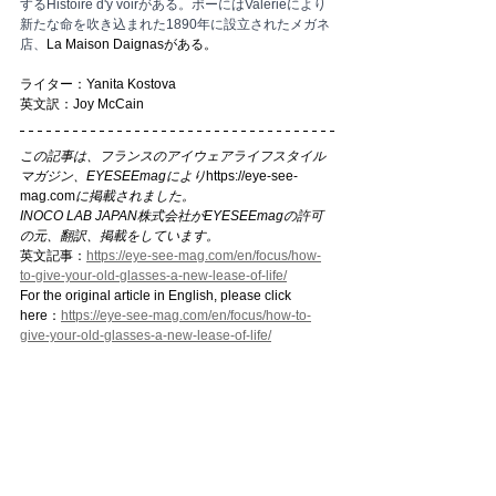
するHistoire d'y voirがある。ポーにはValérieにより
新たな命を吹き込まれた1890年に設立されたメガネ
店、
La Maison Daignasがある。
ライター：Yanita Kostova
英文訳：Joy McCain
この記事は、フランスのアイウェアライフスタイル
マガジン、EYESEEmagにより
https://eye-see-
mag.com
に掲載されました。
INOCO LAB JAPAN株式会社がEYESEEmagの許可
の元、翻訳、掲載をしています。
英文記事：
https://eye-see-mag.com/en/focus/how-
to-give-your-old-glasses-a-new-lease-of-life/
For the original article in English, please click 
here：
https://eye-see-mag.com/en/focus/how-to-
give-your-old-glasses-a-new-lease-of-life/