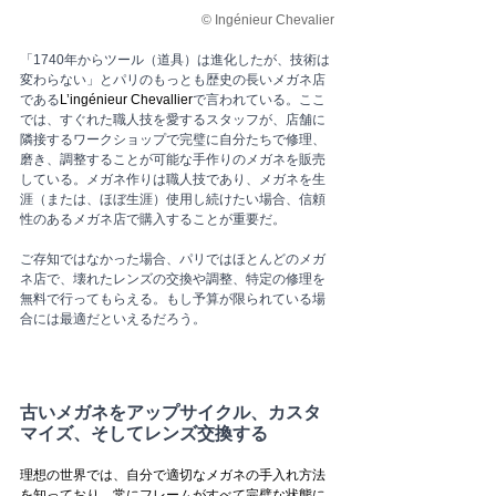
© Ingénieur Chevalier
「1740年からツール（道具）は進化したが、技術は
変わらない」とパリのもっとも歴史の長いメガネ店
である
L’ingénieur Chevallier
で言われている。ここ
では、すぐれた職人技を愛するスタッフが、店舗に
隣接するワークショップで完璧に自分たちで修理、
磨き、調整することが可能な手作りのメガネを販売
している。メガネ作りは職人技であり、メガネを生
涯（または、ほぼ生涯）使用し続けたい場合、信頼
性のあるメガネ店で購入することが重要だ。
ご存知ではなかった場合、パリではほとんどのメガ
ネ店で、壊れたレンズの交換や調整、特定の修理を
無料で行ってもらえる。もし予算が限られている場
合には最適だといえるだろう。
古いメガネをアップサイクル、カスタ
マイズ、そしてレンズ交換する
理想の世界では、自分で適切なメガネの手入れ方法
を知っており、常にフレームがすべて完璧な状態に