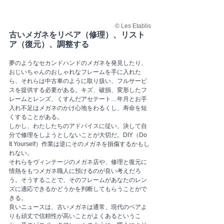
© Les Etablis
古いメガネをリペア（修理）、リスト
ア（復元）、調整する
夢のようなセカンドハンドのメガネを発見したり、
おじいちゃんのおしゃれなフレームを手に入れた
ら、それらは中古車のように取り扱い、フルサービ
スを提供する必要がある。キズ、破損、変形したフ
レームとレンズ、くすんだアセテート…年月とお手
入れ不足はメガネのかけ心地をわるくし、寿命を短
くすることがある。
しかし、わたしたちのアドバイスに従い、決して自
分で修理をしようとしないことが大切だ。DIY（Do 
It Yourself）作業は逆にそのメガネを損傷するかもし
れない。
それらをヴィンテージのメガネ店や、修理と復元に
情熱をもつメガネ職人に預けるのが良い考えだろ
う。そうすることで、そのフレームがあなたのレン
ズに適応できるかどうかを判断してもらうことがで
きる。
良いニュースは、古いメガネは通常、現代のペアよ
りも頑丈で信頼性が高いことがよくあるというこ