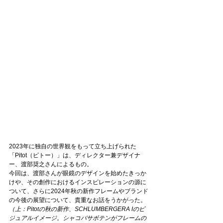
2023年に独自の世界観をもって立ち上げられた
「Pitot（ピトー）」は、ディレクター兼デザイナ
ー、渡部奨之さんによるもの。
今回は、渡部さんが眼鏡のデザインを始めたきっか
けや、その創作におけるインスピレーションの源に
ついて、さらに2024年秋の新作フレームやブランド
の今後の展望について、貴重なお話をうかがった。
（上：Pitotの秋の新作、
SCHLU
MBERGERA Iのビ
ジ
ュアルイメージ。シャコバサボテンがフレームの