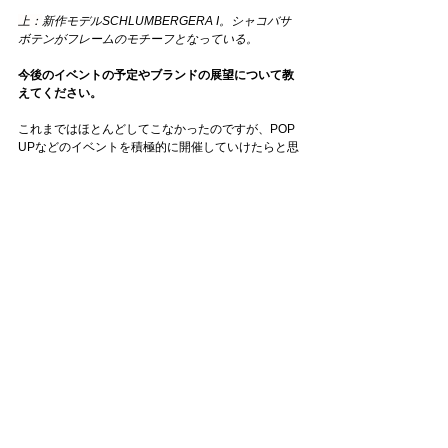
上：
新作モデル
SCHLUMBERGERA 
I
。シャコバサ
ボテンがフレームのモチーフとなっている。
今後のイベントの予定やブランドの展望について教
えてください。
これまではほとんどしてこなかったのですが、POP 
UPなどのイベントを積極的に開催していけたらと思
っています。海外展開も同時並行で進めていって、
Pitotの世界観をより拡げていきます。
この度は、貴重なお話をありがとうございました。