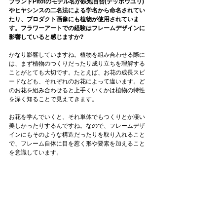
ブランドPitotのモデル名が鉄炮百合(テッポウユリ)
やヒヤシンスの二名法による学名から命名されてい
たり、プロダクト画像にも植物が使用されていま
す。フラワーアートでの経験はフレームデザインに
影響していると感じますか?  
かなり影響していますね。植物を組み合わせる際に
は、まず植物のつくりだったり成り立ちを理解する
ことがとても大切です。たとえば、お花の成長スピ
ードなども、それぞれのお花によって違います。ど
のお花を組み合わせると上手くいくかは植物の特性
を深く知ることで見えてきます。
お花を学んでいくと、それ単体でもつくりとか凄い
美しかったりするんですね。なので、フレームデザ
インにもそのような構造だったりを取り入れること
で、フレーム自体に目を惹く形や要素を加えること
を意識しています。