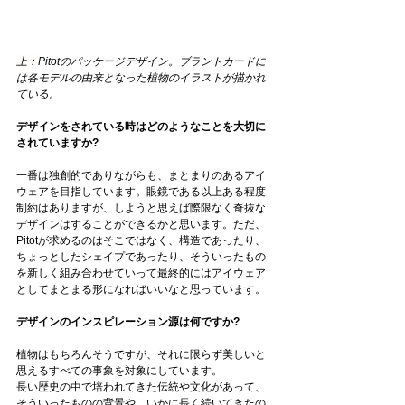
上：
Pitotのパッケージデザイン。ブラントカードに
は各モデルの由来となった植物のイラストが描かれ
ている。
デザインをされている時はどのようなことを大切に
されていますか?  
一番は独創的でありながらも、まとまりのあるアイ
ウェアを目指しています。眼鏡である以上ある程度
制約はありますが、しようと思えば際限なく奇抜な
デザインはすることができるかと思います。ただ、
Pitotが求めるのはそこではなく、構造であったり、
ちょっとしたシェイプであったり、そういったもの
を新しく組み合わせていって最終的にはアイウェア
としてまとまる形になればいいなと思っています。
デザインのインスピレーション源は何ですか?  
植物はもちろんそうですが、それに限らず美しいと
思えるすべての事象を対象にしています。
長い歴史の中で培われてきた伝統や文化があって、
そういったものの背景や、いかに長く続いてきたの