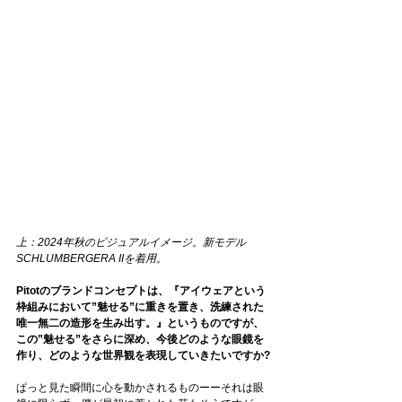
上：2024年秋の
ビジュアルイメージ。新モデル
SCHLUMBERGERA 
II
を着用。
Pitotのブランドコンセプトは、『アイウェアという
枠組みにおいて”魅せる”に重きを置き、洗練された
唯一無二の造形を生み出す。』というものですが、
この”魅せる”をさらに深め、今後どのような眼鏡を
作り、どのような世界観を表現していきたいですか?
ぱっと見た瞬間に心を動かされるものーーそれは眼