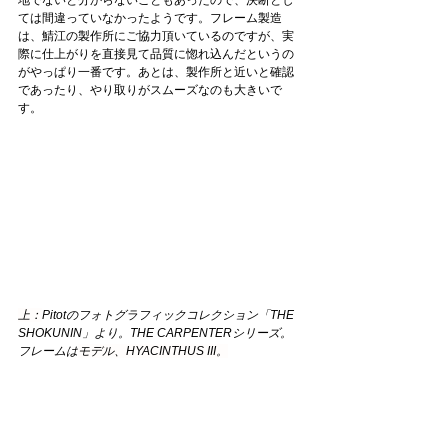
地でないと分からないこともあったので、決断とし
ては間違っていなかったようです。フレーム製造
は、鯖江の製作所にご協力頂いているのですが、実
際に仕上がりを直接見て品質に惚れ込んだというの
がやっぱり一番です。あとは、製作所と近いと確認
であったり、やり取りがスムーズなのも大きいで
す。
上：
Pitotのフォトグラフィックコレクション「THE 
SHOKUNIN」より。THE CARPENTERシリーズ。
フレームは
モデル、HYACINTHUS III。