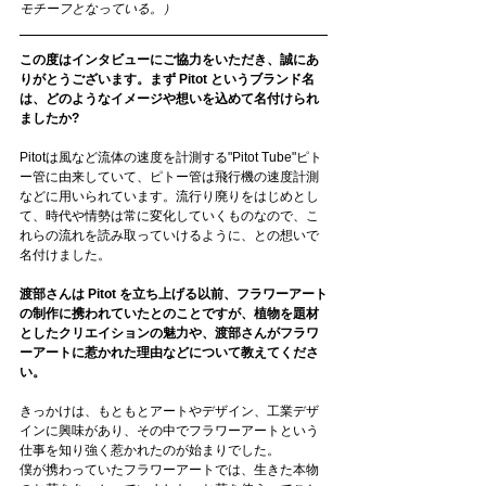
モチーフとなっている。）
この度はインタビューにご協力をいただき、誠にあ
りがとうございます。まず Pitot というブランド名
は、どのようなイメージや想いを込めて名付けられ
ましたか? 
Pitotは風など流体の速度を計測する"Pitot Tube"ピト
ー管に由来していて、ピトー管は飛行機の速度計測
などに用いられています。流行り廃りをはじめとし
て、時代や情勢は常に変化していくものなので、こ
れらの流れを読み取っていけるように、との想いで
名付けました。
渡部さんは Pitot を立ち上げる以前、フラワーアート
の制作に携われていたとのことですが、植物を題材
としたクリエイションの魅力や、渡部さんがフラワ
ーアートに惹かれた理由などについて教えてくださ
い。
きっかけは、もともとアートやデザイン、工業デザ
インに興味があり、その中でフラワーアートという
仕事を知り強く惹かれたのが始まりでした。
僕が携わっていたフラワーアートでは、生きた本物