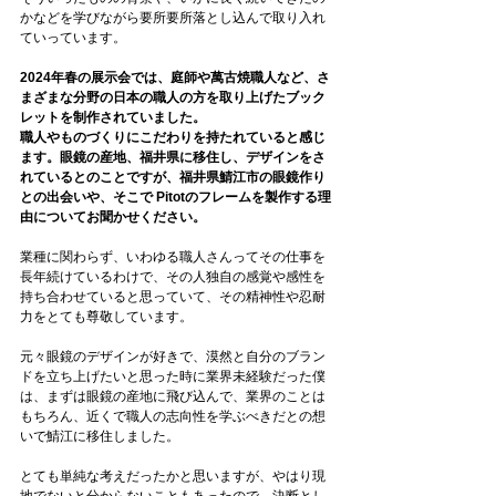
かなどを学びながら要所要所落とし込んで取り入れ
ていっています。
2024年春の展示会では、庭師や萬古焼職人など、さ
まざまな分野の日本の職人の方を取り上げたブック
レットを制作されていました。
職人やものづくりにこだわりを持たれていると感じ
ます。眼鏡の産地、福井県に移住し、デザインをさ
れているとのことですが、福井県鯖江市の眼鏡作り
との出会いや、そこで Pitotのフレームを製作する理
由についてお聞かせください。
業種に関わらず、いわゆる職人さんってその仕事を
長年続けているわけで、その人独自の感覚や感性を
持ち合わせていると思っていて、その精神性や忍耐
力をとても尊敬しています。
元々眼鏡のデザインが好きで、漠然と自分のブラン
ドを立ち上げたいと思った時に業界未経験だった僕
は、まずは眼鏡の産地に飛び込んで、業界のことは
もちろん、近くで職人の志向性を学ぶべきだとの想
いで鯖江に移住しました。
とても単純な考えだったかと思いますが、やはり現