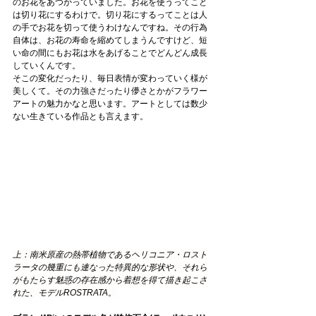
のお花をあつかっていました。お花を使うってこと
は切り花にするわけで。切り花にするってことは人
の手でお花を切って使うわけなんですね。その行為
自体は、お花の寿命を縮めてしまうんですけど、短
い命の間にもお花は水をあげることでどんどん成長
していくんです。
そこの変化だったり、毎日表情が変わっていく様が
美しくて。その力強さだったり儚さとかがフラワー
アートの魅力かなと思います。アートとしては数少
ない生きている作品とも言えます。
上：南米原産の熱帯植物であるヘリコニア・ロスト
ラータの幾重にも連なった特異的な形状や、それら
がもたらす魅惑の存在感から着想を得て描き起こさ
れた、モデルROSTRATA。